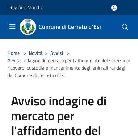
Salta al contenuto principale
Regione Marche
Comune di Cerreto d'Esi
Home
>
Novità
>
Avvisi
>
Avviso indagine di mercato per l'affidamento del servizio di
ricovero, custodia e mantenimento degli animali randagi
del Comune di Cerreto d'Esi
Avviso indagine di
mercato per
l'affidamento del