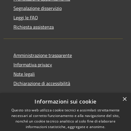
Segnalazione disservizio
Leggi le FAQ
Richiesta assistenza
Amministrazione trasparente
Informativa privacy
Note legali
Dichiarazione di accessibilità
×
Informazioni sui cookie
Questo sito web utilizza cookie tecnici e assimilati strettamente
RSS
Copyright © 2026 • Comune di
necessari al corretto funzionamento e alla navigazione del sito,
Accessibilità
Cerreto d'Esi • Powered by
nonché un cookie tecnico analitico al solo fine di elaborare
Privacy
Municipium
Accesso
•
informazioni statistiche, aggregate e anonime.